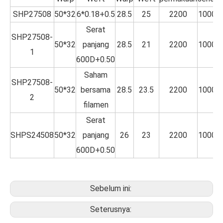
SHP27508
50*32
6*0.18+0.5
28.5
25
2200
1000
Serat
SHP27508-
50*32
panjang
28.5
21
2200
1000
1
600D+0.50
Saham
SHP27508-
50*32
bersama
28.5
23.5
2200
1000
2
filamen
Serat
SHPS24508
50*32
panjang
26
23
2200
1000
600D+0.50
Sebelum ini:
Seterusnya: