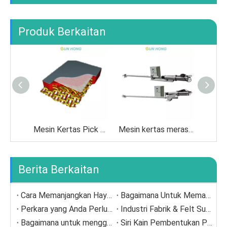
Produk Berkaitan
Mesin Kertas Pick Up dirasai
Mesin kertas merasakan kain pembersihan tekanan tinggi
Berita Berkaitan
Cara Memanjangkan Hayat Perkhidmatan Membentuk Fabrik
Bagaimana Untuk Memasang Press Felt ?
Perkara yang Anda Perlu Tahu tentang Felt Lint ? Kenapa Dan Bagaimana Untuk Menyayanginya?
Industri Fabrik & Felt Sun Hong
Bagaimana untuk menggunakan kain pengering
Siri Kain Pembentukan Poliester Sun Hong