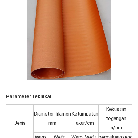
Parameter teknikal
Kekuatan
Diameter filamen
Ketumpatan
B
tegangan
Jenis
mm
akar/cm
n/cm
k
Warp
Weft
Warp
Weft
permukaan
sendi