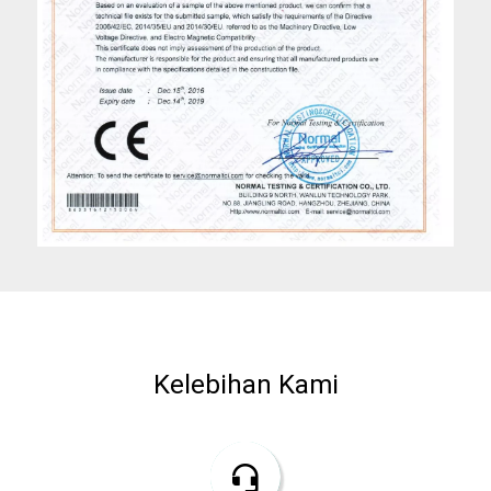
Kelebihan Kami