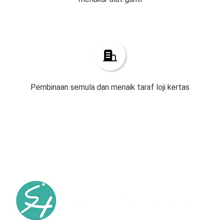
Pembinaan semula dan menaik taraf loji kertas​​​​