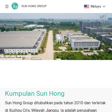
Melayu
Kumpulan Sun Hong
Sun Hong Group ditubuhkan pada tahun 2010 dan terletak
di Xuzhou City, Wilayah Jiangsu. Ia adalah perusahaan